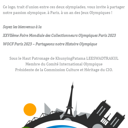
Ce logo, trait d’union entre ces deux olympiades, vous invite à partager
notre passion olympique, à Paris, à un an des Jeux Olympiques !
Soyez les bienvenus à la
XXVIIème Foire Mondiale des Collectionneurs Olympiques Paris 2023
WOCF Paris 2023 – Partageons notre Histoire Olympique
Sous le Haut Patronage de KhunyingPatama LEESWADTRAKUL
Membre du Comité International Olympique
Présidente de la Commission Culture et Héritage du CIO.