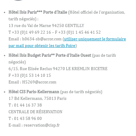
Hôtel Ibis Paris*** Porte d’Italie
(Hôtel officiel de l’organisation,
tarifs négociés) :
13 rue du Val de Marne 94250 GENTILLY
T +33 (0)1 49 69 22 16 – F +33 (0)1 1 45 46 41 52
Email :
h0634-sb@accor.com
(
utiliser uniquement le formulaire
par mail pour obtenir les tarifs Foire
)
Hôtel Ibis Budget Paris** Porte d’Italie Ouest
(pas de tarifs
négociés)
6/15, Rue Elisée Reclus 94270 LE KREMLIN BICETRE
F +33 (0)1 53 14 10 15
Email :
H5269@accor.com
Hôtel CIS Paris-Kellermann
(pas de tarifs négociés)
17 Bd Kellermann, 75013 Paris
T : 01 44 16 37 38
CENTRALE DE RÉSERVATION
T : 01 43 58 96 00
E-mail :
reservation@cisp.fr